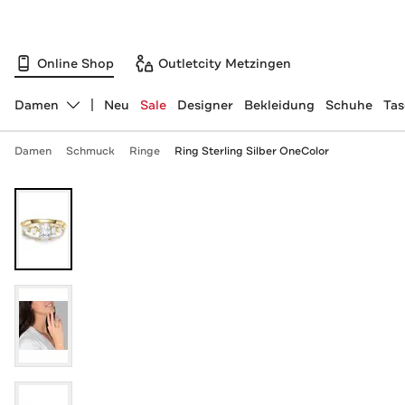
Online Shop
Outletcity Metzingen
Damen
Neu
Sale
Designer
Bekleidung
Schuhe
Ta
Abteilung ändern, ausgewählt:
Damen
Schmuck
Ringe
Ring Sterling Silber OneColor