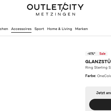
schen
Accessoires
Sport
Home & Living
Marken
-41%*
Sale
GLANZST
Ring Sterling 
Farbe:
OneCol
Jetzt a