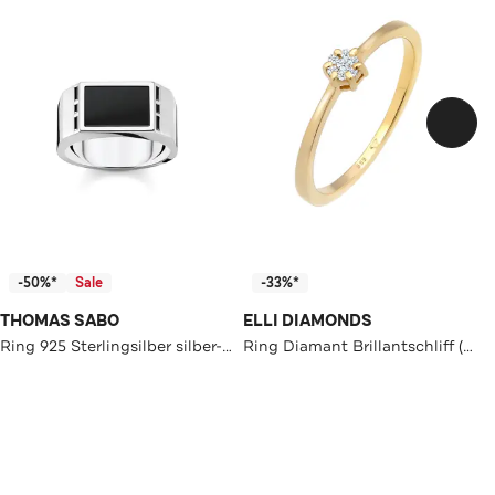
-50%*
Sale
-33%*
THOMAS SABO
ELLI DIAMONDS
Ring 925 Sterlingsilber silber-schwarz
Ring Diamant Brillantschliff (0.045ct) Schmuck Geschenk 585 Gelbgold Gold