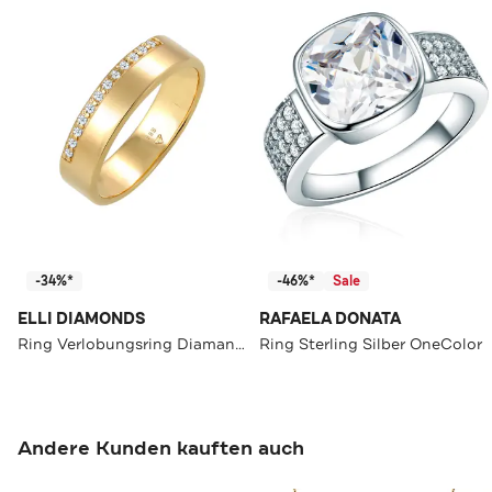
-34%*
-46%*
Sale
ELLI DIAMONDS
RAFAELA DONATA
Ring Verlobungsring Diamant Weiß Brillantschliff (0.12ct) 585 Gelbgold Gold
Ring Sterling Silber OneColor
Andere Kunden kauften auch