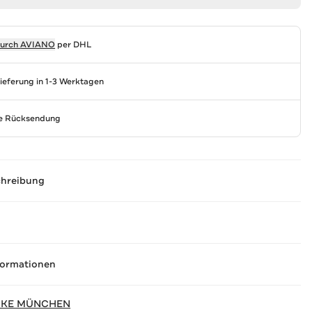
durch
AVIANO
per DHL
Lieferung in 1-3 Werktagen
se Rücksendung
chreibung
formationen
CKE MÜNCHEN