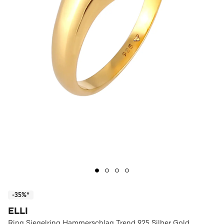
-35%*
ELLI
Ring Siegelring Hammerschlag Trend 925 Silber Gold