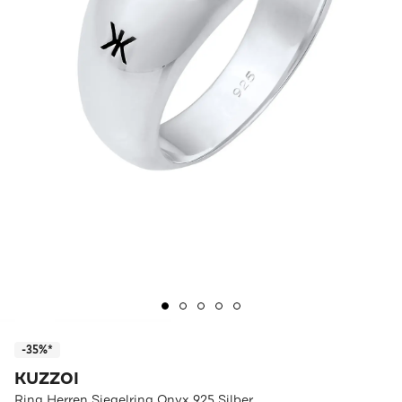
-35%*
KUZZOI
Ring Herren Siegelring Onyx 925 Silber