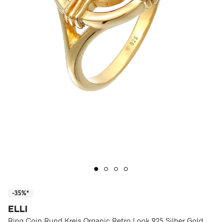
-35%*
ELLI
Ring Coin Rund Kreis Organic Retro Look 925 Silber Gold