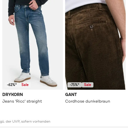
-62%*
Sale
-75%*
Sale
DRYKORN
GANT
Jeans 'Ricc' straight
Cordhose dunkelbraun
ggü. der UVP, sofern vorhanden