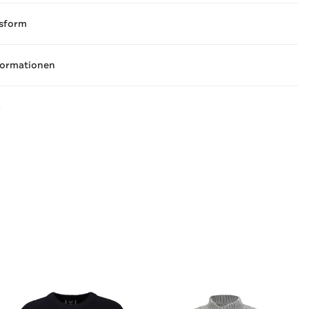
sform
formationen
A