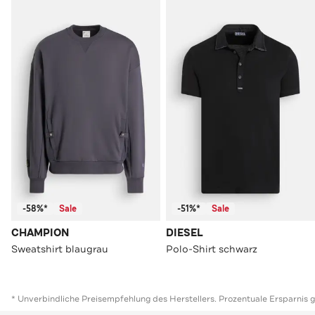
-58%*
Sale
-51%*
Sale
CHAMPION
DIESEL
Sweatshirt blaugrau
Polo-Shirt schwarz
* Unverbindliche Preisempfehlung des Herstellers. Prozentuale Ersparnis 