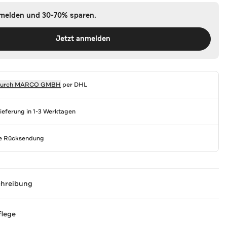
nmelden und 30-70% sparen.
Jetzt anmelden
durch
MARCO GMBH
per DHL
Lieferung in 1-3 Werktagen
se Rücksendung
chreibung
flege