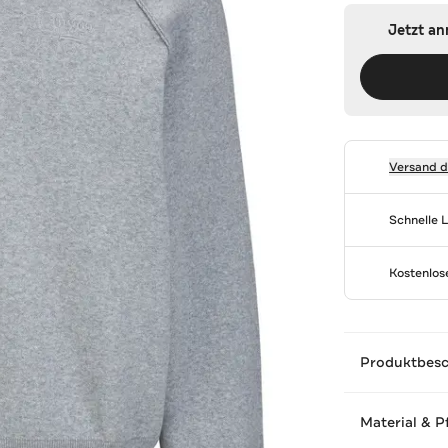
Jetzt a
Versand 
Schnelle 
Kostenlo
Produktbes
Material & P