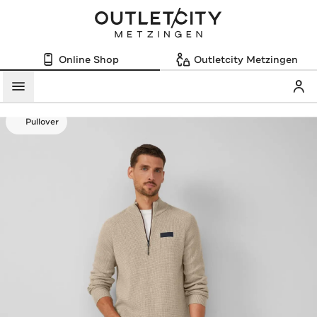
Online Shop
Outletcity Metzingen
Mein
Menü
Pullover