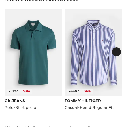
-51%*
Sale
-44%*
Sale
CK JEANS
TOMMY HILFIGER
Polo-Shirt petrol
Casual-Hemd Regular Fit