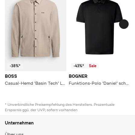
-38%*
-43%*
Sale
BOSS
BOGNER
Casual-Hemd 'Basin Tech' Loose Fit
Funktions-Polo 'Daniel' schwarz
* Unverbindliche Preisempfehlung des Herstellers. Prozentuale
Ersparnis ggü. der UVP, sofern vorhanden
Unternehmen
Über uns