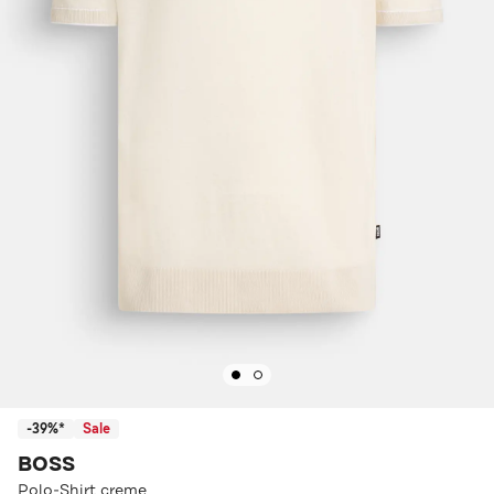
-39%*
Sale
BOSS
Polo-Shirt creme