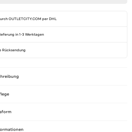
durch
OUTLETCITY.COM
per DHL
Lieferung in 1-3 Werktagen
se Rücksendung
chreibung
flege
sform
formationen