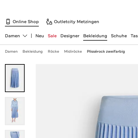
Online Shop
Outletcity Metzingen
Damen
Neu
Sale
Designer
Bekleidung
Schuhe
Ta
Abteilung ändern, ausgewählt:
Damen
Bekleidung
Röcke
Midiröcke
Plissérock zweifarbig