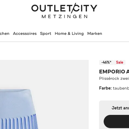
schen
Accessoires
Sport
Home & Living
Marken
-46%*
Sale
EMPORIO 
Plissérock zwei
Farbe:
taubenb
Jetzt a