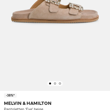
-38%*
MELVIN & HAMILTON
Pantoletten 'Eve' beige