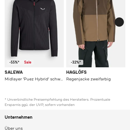
-55%*
Sale
-32%*
SALEWA
HAGLÖFS
Midlayer 'Puez Hybrid' schwarz
Regenjacke zweifarbig
* Unverbindliche Preisempfehlung des Herstellers. Prozentuale
Ersparnis ggü. der UVP, sofern vorhanden
Unternehmen
Über uns