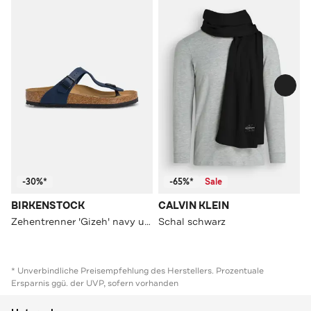
-30%*
-65%*
Sale
BIRKENSTOCK
CALVIN KLEIN
Zehentrenner 'Gizeh' navy unisex
Schal schwarz
* Unverbindliche Preisempfehlung des Herstellers. Prozentuale
Ersparnis ggü. der UVP, sofern vorhanden