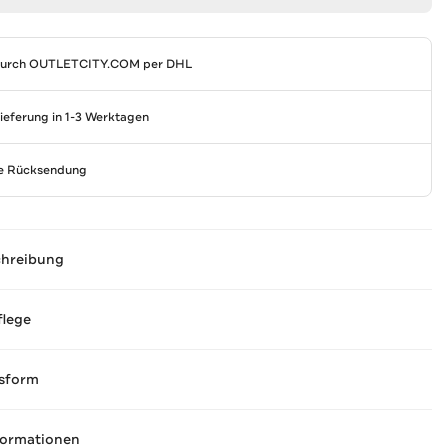
durch
OUTLETCITY.COM
per DHL
Lieferung in 1-3 Werktagen
se Rücksendung
chreibung
flege
sform
formationen