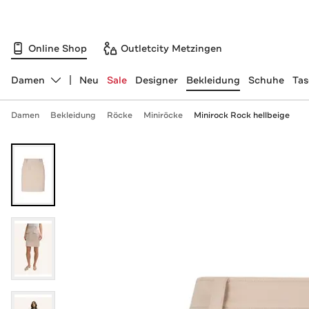
Online Shop
Outletcity Metzingen
Damen
Neu
Sale
Designer
Bekleidung
Schuhe
Ta
Abteilung ändern, ausgewählt:
Damen
Bekleidung
Röcke
Miniröcke
Minirock Rock hellbeige