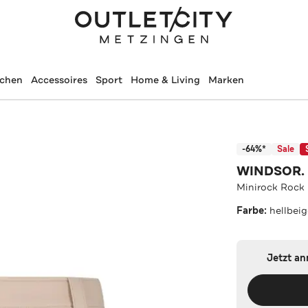
schen
Accessoires
Sport
Home & Living
Marken
-64%*
Sale
WINDSOR.
Minirock Rock 
Farbe:
hellbei
Jetzt a