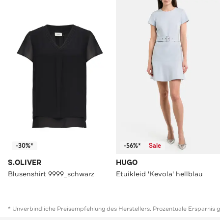
-30%*
-56%*
Sale
S.OLIVER
HUGO
Blusenshirt 9999_schwarz
Etuikleid 'Kevola' hellblau
* Unverbindliche Preisempfehlung des Herstellers. Prozentuale Ersparnis 