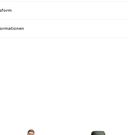
sform
formationen