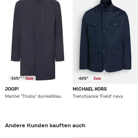
-54%*
Sale
-66%*
Sale
JOOP!
MICHAEL KORS
Mantel 'Thoby' dunkelblau
Trenchjacke 'Field' navy
Andere Kunden kauften auch