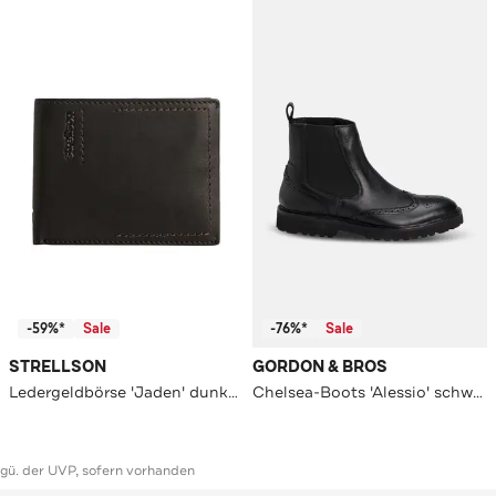
-59%*
Sale
-76%*
Sale
STRELLSON
GORDON & BROS
Ledergeldbörse 'Jaden' dunkelbraun
Chelsea-Boots 'Alessio' schwarz
ggü. der UVP, sofern vorhanden