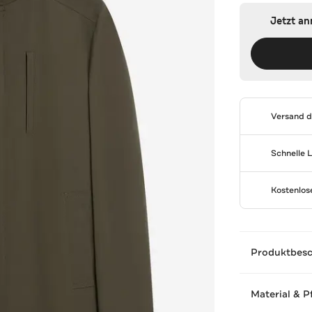
Jetzt a
Versand 
Schnelle 
Kostenlo
Produktbes
Material & P