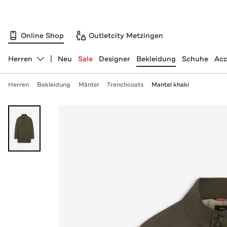
Online Shop
Outletcity Metzingen
Herren
Neu
Sale
Designer
Bekleidung
Schuhe
Acc
Abteilung ändern, ausgewählt:
Herren
Bekleidung
Mäntel
Trenchcoats
Mantel khaki