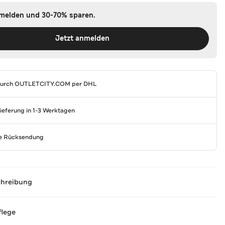
nmelden und 30-70% sparen.
Jetzt anmelden
durch
OUTLETCITY.COM
per DHL
Lieferung in 1-3 Werktagen
se Rücksendung
chreibung
flege