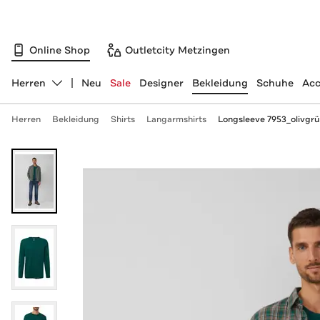
Online Shop
Outletcity Metzingen
Herren
Neu
Sale
Designer
Bekleidung
Schuhe
Acc
Abteilung ändern, ausgewählt:
Herren
Bekleidung
Shirts
Langarmshirts
Longsleeve 7953_olivgrü