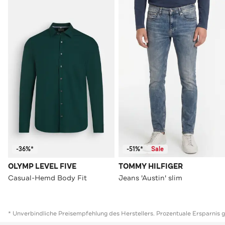
-36%*
-51%*
Sale
OLYMP LEVEL FIVE
TOMMY HILFIGER
Casual-Hemd Body Fit
Jeans 'Austin' slim
* Unverbindliche Preisempfehlung des Herstellers. Prozentuale Ersparnis 