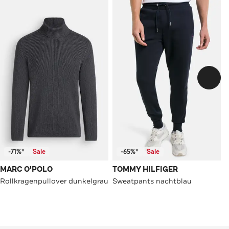
-71%*
Sale
-65%*
Sale
MARC O'POLO
TOMMY HILFIGER
Rollkragenpullover dunkelgrau
Sweatpants nachtblau