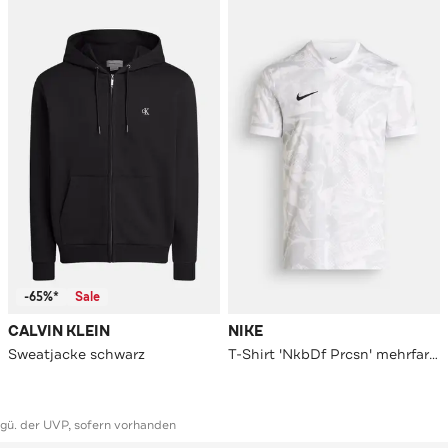
-65%*
Sale
CALVIN KLEIN
NIKE
Sweatjacke schwarz
T-Shirt 'NkbDf Prcsn' mehrfarbig
ggü. der UVP, sofern vorhanden