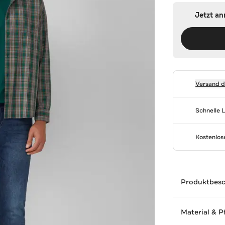
Jetzt a
Versand 
Schnelle 
Kostenlo
Produktbes
Material & P