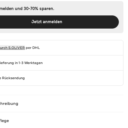
nmelden und 30-70% sparen.
Jetzt anmelden
durch
S.OLIVER
per DHL
Lieferung in 1-3 Werktagen
se Rücksendung
chreibung
flege