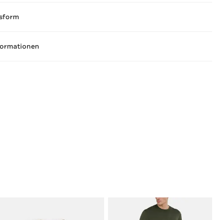
sform
formationen