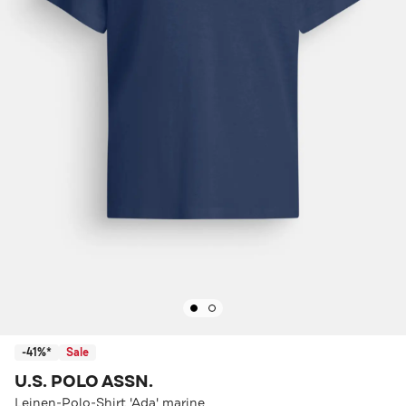
-41%*
Sale
U.S. POLO ASSN.
Leinen-Polo-Shirt 'Ada' marine