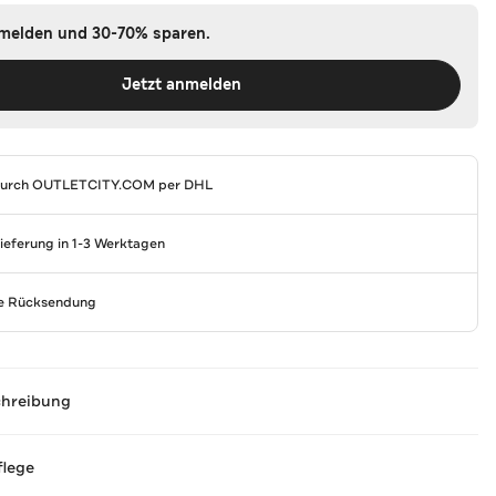
nmelden und 30-70% sparen.
Jetzt anmelden
durch
OUTLETCITY.COM
per DHL
Lieferung in 1-3 Werktagen
se Rücksendung
chreibung
flege