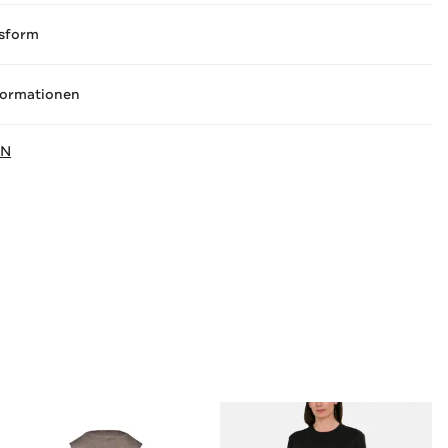
sform
formationen
IN