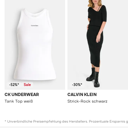
-52%*
Sale
-30%*
CK UNDERWEAR
CALVIN KLEIN
Tank Top weiß
Strick-Rock schwarz
* Unverbindliche Preisempfehlung des Herstellers. Prozentuale Ersparnis 