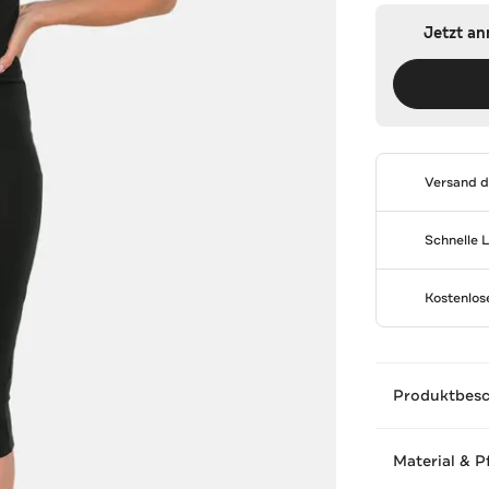
Jetzt a
Versand 
Schnelle 
Kostenlo
Produktbes
Material & P