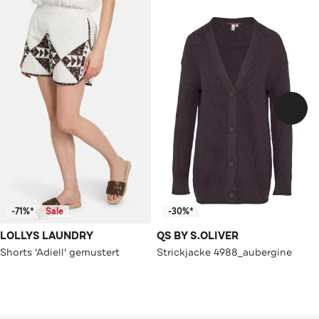
-71%*
Sale
-30%*
LOLLYS LAUNDRY
QS BY S.OLIVER
Shorts 'Adiell' gemustert
Strickjacke 4988_aubergine