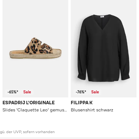
-65%*
Sale
-76%*
Sale
ESPADRIJ L'ORIGINALE
FILIPPA K
Slides 'Claquette Leo' gemustert
Blusenshirt schwarz
ggü. der UVP, sofern vorhanden