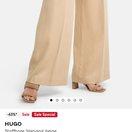
-63%*
Sale
Sale Special
HUGO
Stoffhose 'Haniana' beige