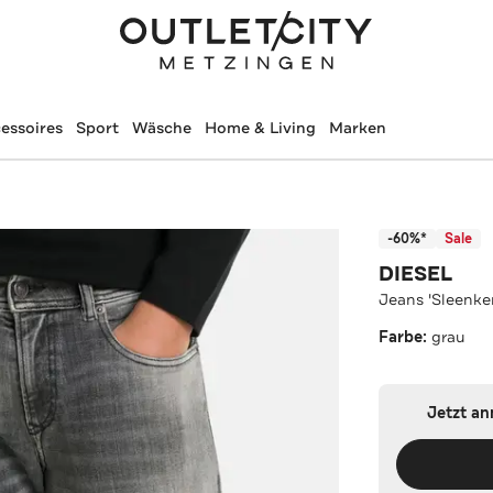
essoires
Sport
Wäsche
Home & Living
Marken
-60%*
Sale
DIESEL
Jeans 'Sleenker
Farbe:
grau
Jetzt a