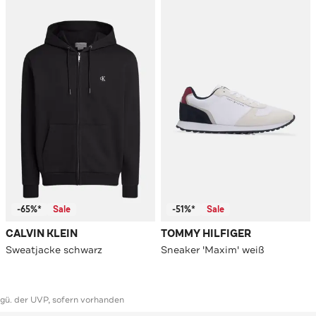
-65%*
Sale
-51%*
Sale
CALVIN KLEIN
TOMMY HILFIGER
Sweatjacke schwarz
Sneaker 'Maxim' weiß
ggü. der UVP, sofern vorhanden