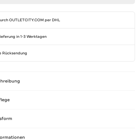
durch
OUTLETCITY.COM
per DHL
Lieferung in 1-3 Werktagen
se Rücksendung
chreibung
flege
sform
formationen