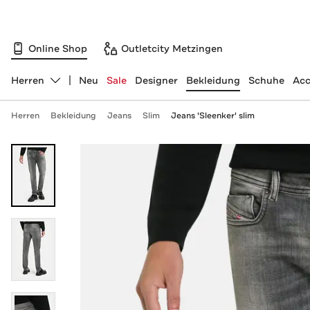
Online Shop
Outletcity Metzingen
Herren
Neu
Sale
Designer
Bekleidung
Schuhe
Acc
Abteilung ändern, ausgewählt:
Herren
Bekleidung
Jeans
Slim
Jeans 'Sleenker' slim