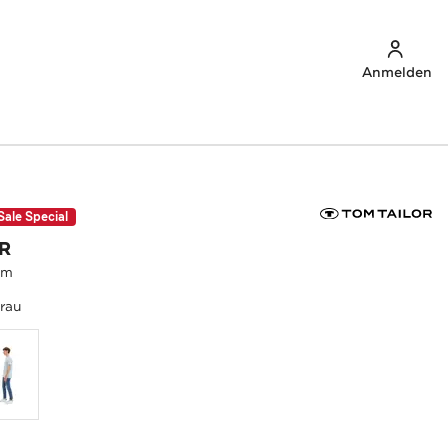
Anmelden
Sale Special
R
lim
rau