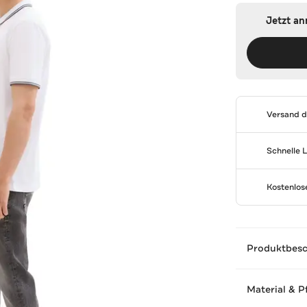
Jetzt a
Versand 
Schnelle 
Kostenlo
Produktbes
Material & P