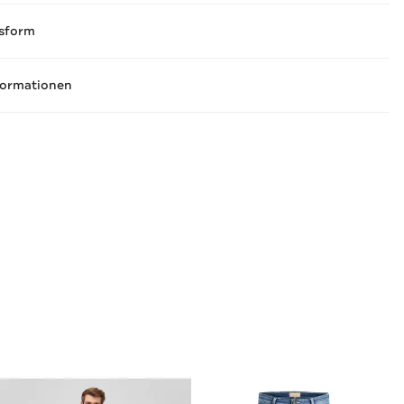
sform
formationen