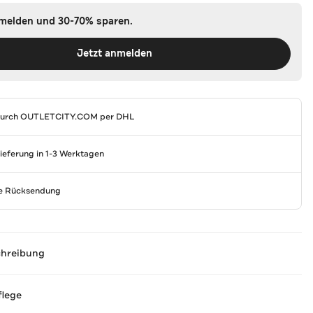
nmelden und 30-70% sparen.
Jetzt anmelden
durch
OUTLETCITY.COM
per DHL
Lieferung in 1-3 Werktagen
se Rücksendung
chreibung
flege