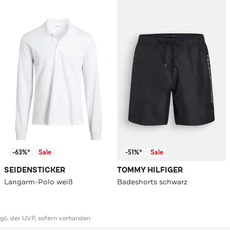
-63%*
Sale
-51%*
Sale
SEIDENSTICKER
TOMMY HILFIGER
Langarm-Polo weiß
Badeshorts schwarz
ggü. der UVP, sofern vorhanden