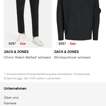
-50%*
Sale
-55%*
Sale
JACK & JONES
JACK & JONES
Chino 'Adam Belted' schwarz
Strickpullover schwarz
* Unverbindliche Preisempfehlung des Herstellers. Prozentuale
Ersparnis ggü. der UVP, sofern vorhanden
Unternehmen
Über uns
Karriere