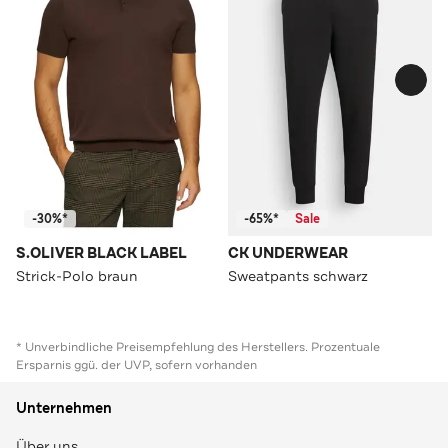
-30%*
-65%*
Sale
S.OLIVER BLACK LABEL
CK UNDERWEAR
Strick-Polo braun
Sweatpants schwarz
* Unverbindliche Preisempfehlung des Herstellers. Prozentuale
Ersparnis ggü. der UVP, sofern vorhanden
Unternehmen
Über uns