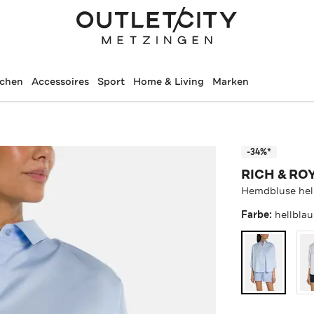
schen
Accessoires
Sport
Home & Living
Marken
-34%*
RICH & RO
Hemdbluse hel
Farbe:
hellblau