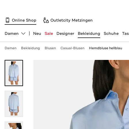
Online Shop
Outletcity Metzingen
Damen
Neu
Sale
Designer
Bekleidung
Schuhe
Ta
Abteilung ändern, ausgewählt:
Damen
Bekleidung
Blusen
Casual-Blusen
Hemdbluse hellblau