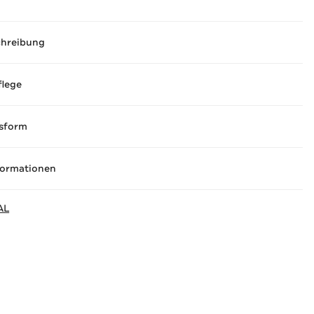
chreibung
flege
sform
formationen
AL