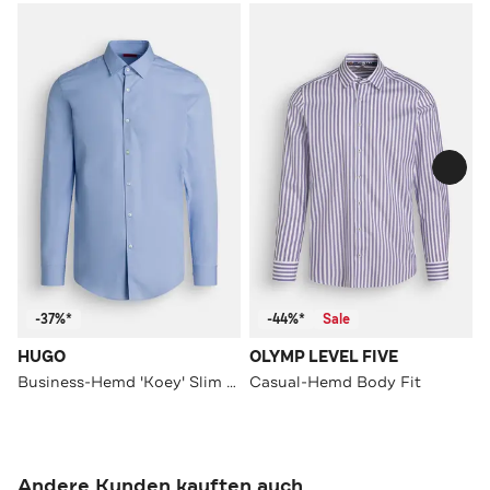
-37%*
-44%*
Sale
HUGO
OLYMP LEVEL FIVE
Business-Hemd 'Koey' Slim Fit
Casual-Hemd Body Fit
Andere Kunden kauften auch