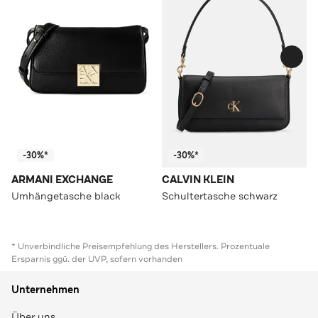
-30%*
-30%*
ARMANI EXCHANGE
CALVIN KLEIN
Umhängetasche black
Schultertasche schwarz
* Unverbindliche Preisempfehlung des Herstellers. Prozentuale
Ersparnis ggü. der UVP, sofern vorhanden
Unternehmen
Über uns