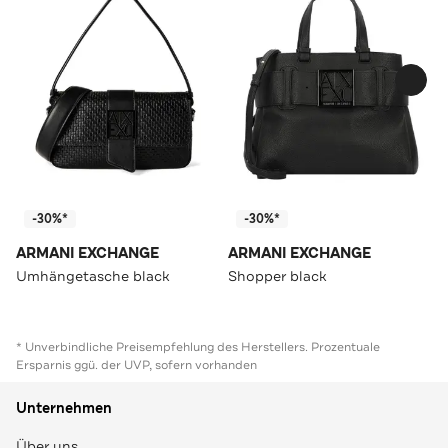
-30%*
-30%*
ARMANI EXCHANGE
ARMANI EXCHANGE
Umhängetasche black
Shopper black
* Unverbindliche Preisempfehlung des Herstellers. Prozentuale
Ersparnis ggü. der UVP, sofern vorhanden
Unternehmen
Über uns