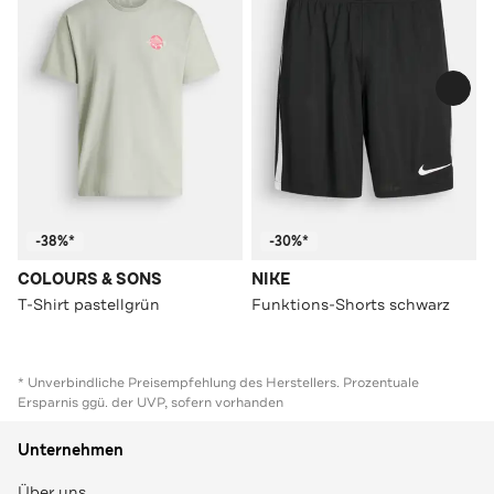
-38%*
-30%*
COLOURS & SONS
NIKE
T-Shirt pastellgrün
Funktions-Shorts schwarz
* Unverbindliche Preisempfehlung des Herstellers. Prozentuale
Ersparnis ggü. der UVP, sofern vorhanden
Unternehmen
Über uns