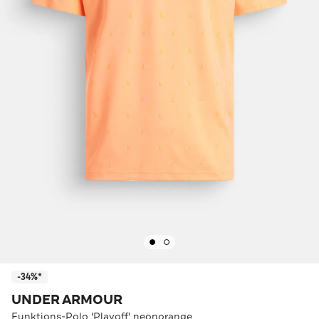
-34%*
UNDER ARMOUR
Funktions-Polo 'Playoff' neonorange