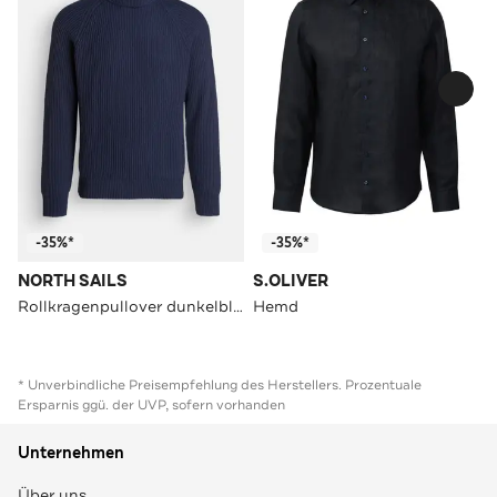
-35%*
-35%*
NORTH SAILS
S.OLIVER
Rollkragenpullover dunkelblau
Hemd
* Unverbindliche Preisempfehlung des Herstellers. Prozentuale
Ersparnis ggü. der UVP, sofern vorhanden
Unternehmen
Über uns