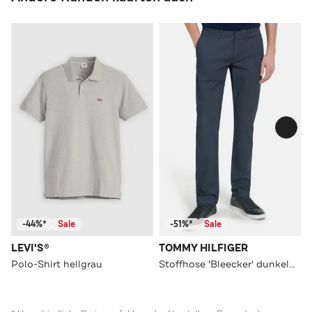
-44%*
Sale
-51%*
Sale
LEVI'S®
TOMMY HILFIGER
Polo-Shirt hellgrau
Stoffhose 'Bleecker' dunkelblau