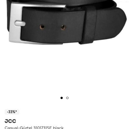
-33%*
JCC
Casual-Gürtel 31017315E black