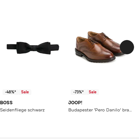
-48%*
Sale
-73%*
Sale
BOSS
JOOP!
Seidenfliege schwarz
Budapester 'Pero Danilo' braun