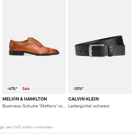
-47%*
Sale
-30%*
MELVIN & HAMILTON
CALVIN KLEIN
Business-Schuhe 'Stefano' rostbraun
Ledergürtel schwarz
ggü. der UVP, sofern vorhanden