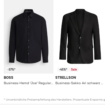
-37%*
-45%*
Sale
BOSS
STRELLSON
Business-Hemd 'Joe' Regular Fit
Business-Sakko Ari schwarz Regular Fit
* Unverbindliche Preisempfehlung des Herstellers. Prozentuale Ersparnis 