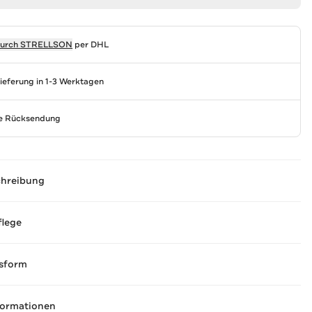
durch
STRELLSON
per DHL
Lieferung in 1-3 Werktagen
se Rücksendung
chreibung
flege
sform
formationen