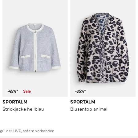
-45%*
Sale
-35%*
SPORTALM
SPORTALM
Strickjacke hellblau
Blusentop animal
ggü. der UVP, sofern vorhanden