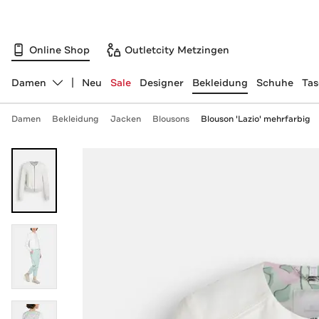
Online Shop
Outletcity Metzingen
Damen
Neu
Sale
Designer
Bekleidung
Schuhe
Ta
Abteilung ändern, ausgewählt:
Damen
Bekleidung
Jacken
Blousons
Blouson 'Lazio' mehrfarbig