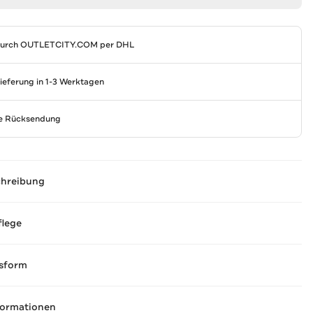
durch
OUTLETCITY.COM
per DHL
Lieferung in 1-3 Werktagen
se Rücksendung
chreibung
flege
sform
formationen