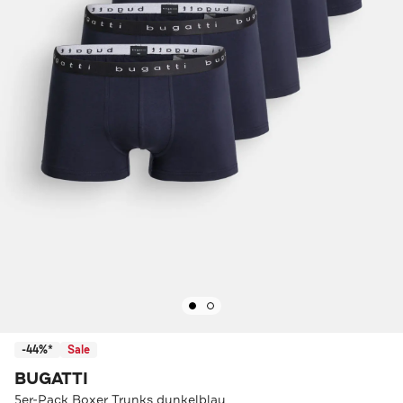
-44%*
Sale
BUGATTI
5er-Pack Boxer Trunks dunkelblau