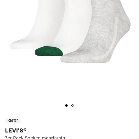
-36%*
LEVI'S®
3er-Pack Socken mehrfarbig