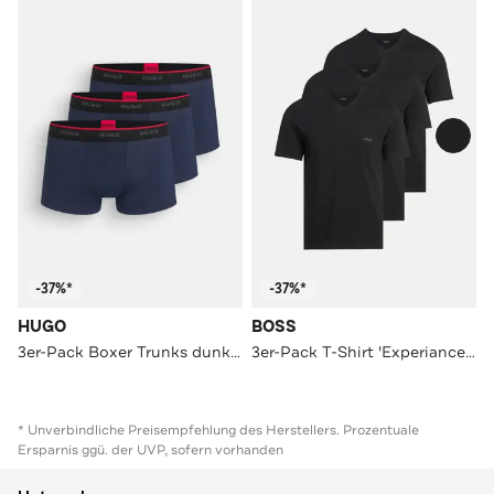
-37%*
-37%*
HUGO
BOSS
3er-Pack Boxer Trunks dunkelblau
3er-Pack T-Shirt 'Experiance' schwarz
* Unverbindliche Preisempfehlung des Herstellers. Prozentuale
Ersparnis ggü. der UVP, sofern vorhanden