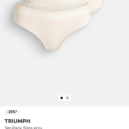
-38%*
TRIUMPH
3er-Pack Slips ecru