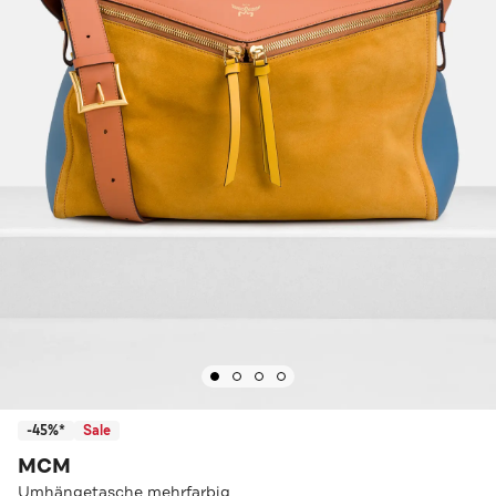
-45%*
Sale
MCM
Umhängetasche mehrfarbig