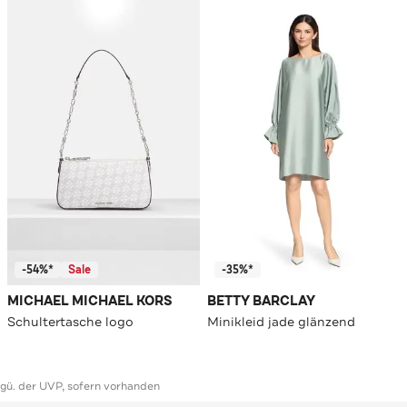
-54%*
Sale
-35%*
MICHAEL MICHAEL KORS
BETTY BARCLAY
Schultertasche logo
Minikleid jade glänzend
ggü. der UVP, sofern vorhanden