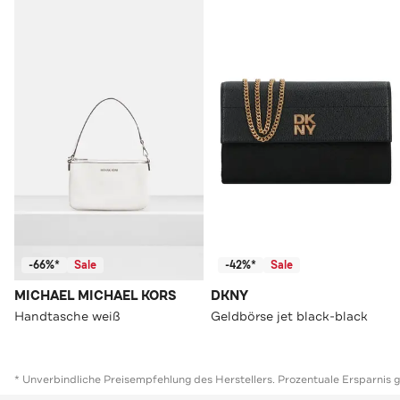
-66%*
Sale
-42%*
Sale
MICHAEL MICHAEL KORS
DKNY
Handtasche weiß
Geldbörse jet black-black
* Unverbindliche Preisempfehlung des Herstellers. Prozentuale Ersparnis 