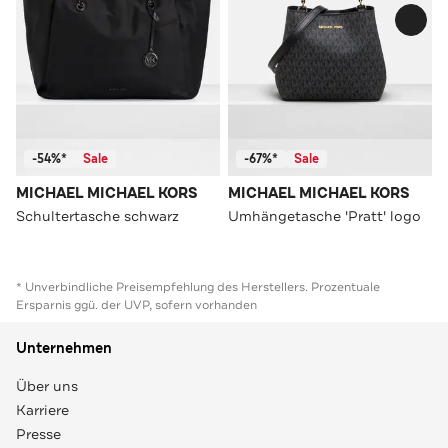
-54%*
Sale
-67%*
Sale
MICHAEL MICHAEL KORS
MICHAEL MICHAEL KORS
Schultertasche schwarz
Umhängetasche 'Pratt' logo
* Unverbindliche Preisempfehlung des Herstellers. Prozentuale
Ersparnis ggü. der UVP, sofern vorhanden
Unternehmen
Über uns
Karriere
Presse