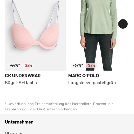
-44%*
Sale
-67%*
Sale
CK UNDERWEAR
MARC O'POLO
Bügel-BH lachs
Longsleeve pastellgrün
* Unverbindliche Preisempfehlung des Herstellers. Prozentuale
Ersparnis ggü. der UVP, sofern vorhanden
Unternehmen
Über uns