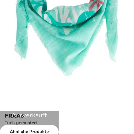
Ausverkauft
FRAAS
Tuch gemustert
Ähnliche Produkte
Farbe:
türkis-bunt