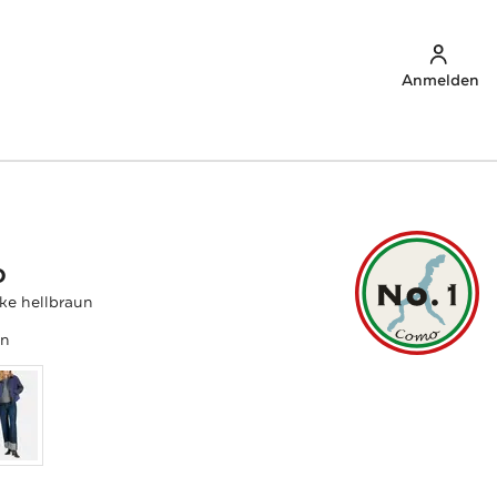
Anmelden
O
ke hellbraun
un