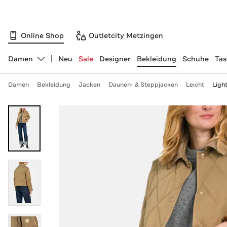
Online Shop
Outletcity Metzingen
Damen
Neu
Sale
Designer
Bekleidung
Schuhe
Ta
Abteilung ändern, ausgewählt:
Damen
Bekleidung
Jacken
Daunen- & Steppjacken
Leicht
Ligh