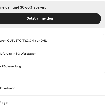
nmelden und 30-70% sparen.
Jetzt anmelden
durch
OUTLETCITY.COM
per DHL
Lieferung in 1-3 Werktagen
se Rücksendung
chreibung
flege