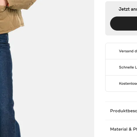
Jetzt a
Versand 
Schnelle 
Kostenlo
Produktbes
Material & P