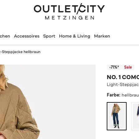
schen
Accessoires
Sport
Home & Living
Marken
t-Steppjacke hellbraun
-71%*
Sale
NO. 1 COM
Light-Steppjac
Farbe:
hellbra