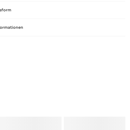
sform
formationen