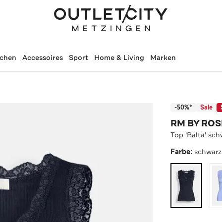
schen
Accessoires
Sport
Home & Living
Marken
-50%*
Sale
RM BY RO
Top 'Balta' sc
Farbe:
schwarz