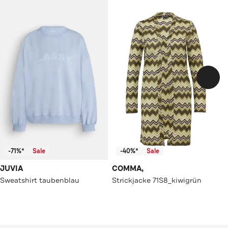
-71%*
Sale
-40%*
Sale
JUVIA
COMMA,
Sweatshirt taubenblau
Strickjacke 71S8_kiwigrün