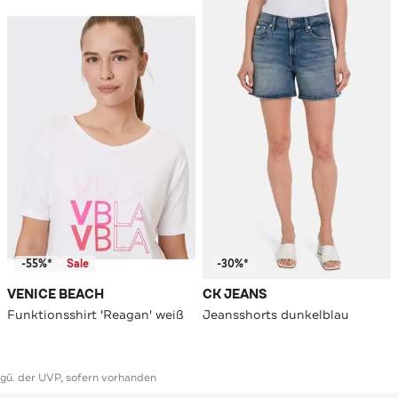
-55%*
Sale
-30%*
VENICE BEACH
CK JEANS
Funktionsshirt 'Reagan' weiß
Jeansshorts dunkelblau
ggü. der UVP, sofern vorhanden