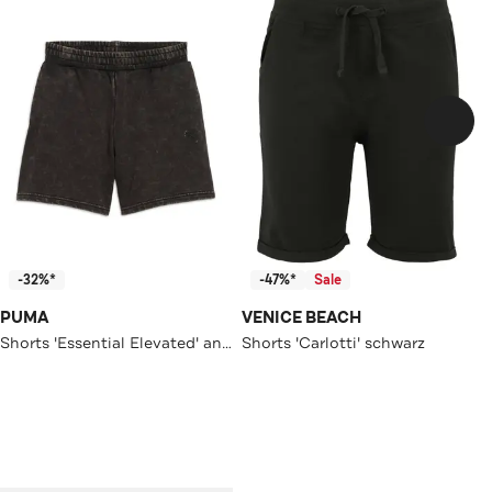
-32%*
-47%*
Sale
PUMA
VENICE BEACH
Shorts 'Essential Elevated' anthrazit
Shorts 'Carlotti' schwarz