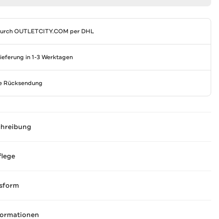
durch
OUTLETCITY.COM
per DHL
Lieferung in 1-3 Werktagen
se Rücksendung
chreibung
flege
sform
formationen