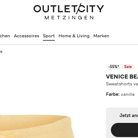
schen
Accessoires
Sport
Home & Living
Marken
le
-55%*
Sale
VENICE B
Sweatshorts va
Farbe:
vanille
Jetzt a