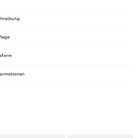
chreibung
flege
sform
formationen