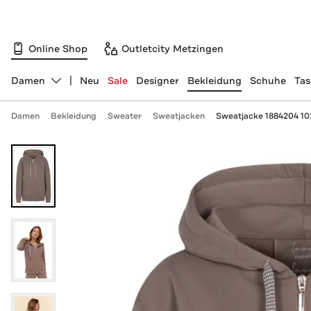
Online Shop
Outletcity Metzingen
Damen
Neu
Sale
Designer
Bekleidung
Schuhe
Ta
Abteilung ändern, ausgewählt:
Damen
Bekleidung
Sweater
Sweatjacken
Sweatjacke 1884204 10