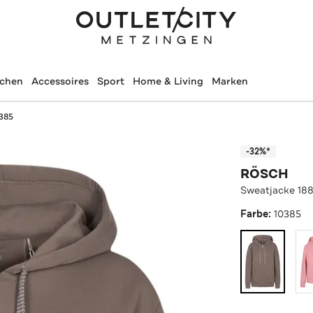
schen
Accessoires
Sport
Home & Living
Marken
385
-32%*
RÖSCH
Sweatjacke 18
Farbe:
10385