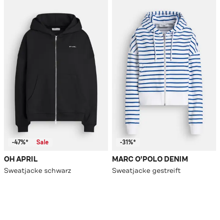
-47%*
Sale
-31%*
OH APRIL
MARC O'POLO DENIM
Sweatjacke schwarz
Sweatjacke gestreift