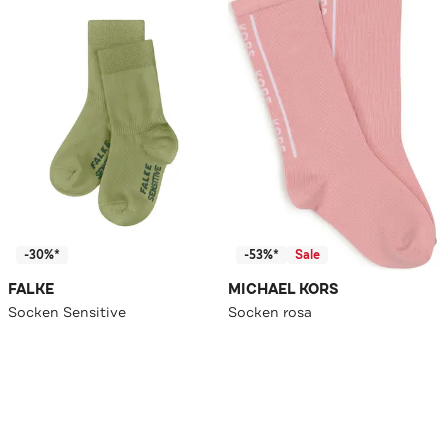
-30%*
-53%*
Sale
FALKE
MICHAEL KORS
Socken Sensitive
Socken rosa