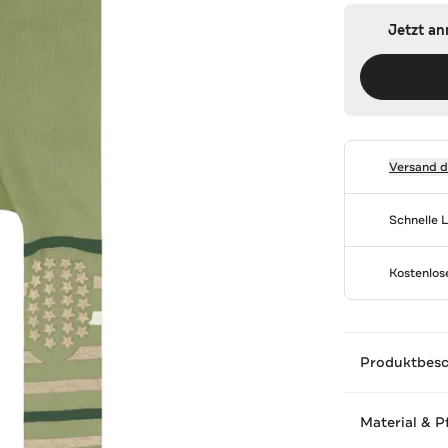
Jetzt a
Versand 
Schnelle 
Kostenlo
Produktbes
Material & P