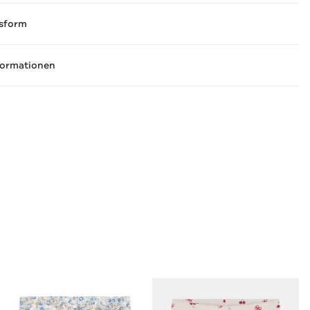
sform
formationen