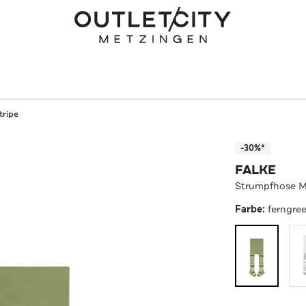
tripe
-30%*
FALKE
Strumpfhose Mu
Farbe:
ferngree