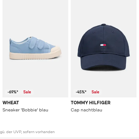
-69%*
Sale
-45%*
Sale
WHEAT
TOMMY HILFIGER
Sneaker 'Bobbie' blau
Cap nachtblau
ggü. der UVP, sofern vorhanden