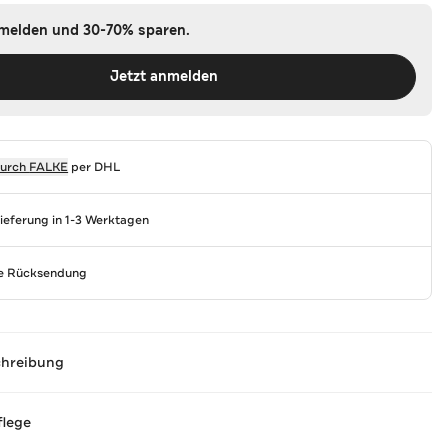
nmelden und 30-70% sparen.
Jetzt anmelden
durch
FALKE
per DHL
Lieferung in 1-3 Werktagen
se Rücksendung
chreibung
flege