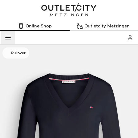
Online Shop
Outletcity Metzingen
Mein
Menü
Pullover