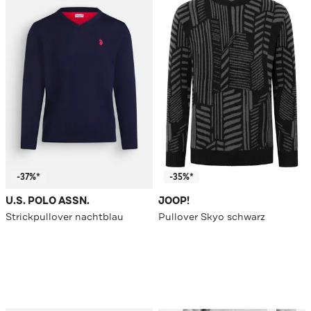
-37%*
-35%*
U.S. POLO ASSN.
JOOP!
Strickpullover nachtblau
Pullover Skyo schwarz