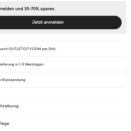
nmelden und 30-70% sparen.
Jetzt anmelden
durch
OUTLETCITY.COM
per DHL
Lieferung in 1-3 Werktagen
se Rücksendung
chreibung
flege