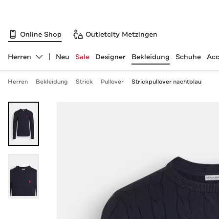
Online Shop
Outletcity Metzingen
Herren
Neu
Sale
Designer
Bekleidung
Schuhe
Acc
Abteilung ändern, ausgewählt:
Herren
Bekleidung
Strick
Pullover
Strickpullover nachtblau