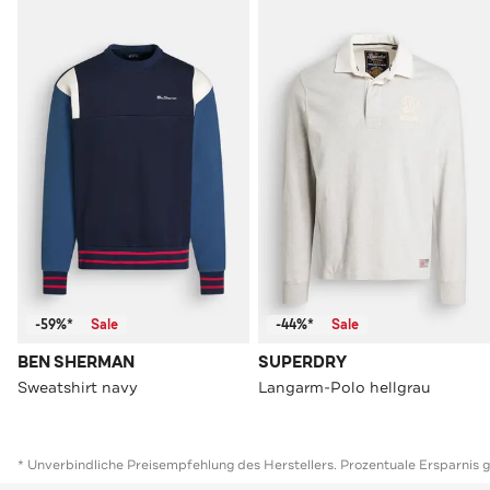
-59%*
Sale
-44%*
Sale
BEN SHERMAN
SUPERDRY
Sweatshirt navy
Langarm-Polo hellgrau
* Unverbindliche Preisempfehlung des Herstellers. Prozentuale Ersparnis 