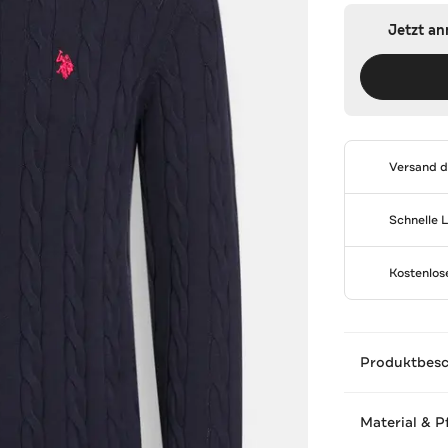
Jetzt a
Versand 
Schnelle 
Kostenlo
Produktbes
Material & P