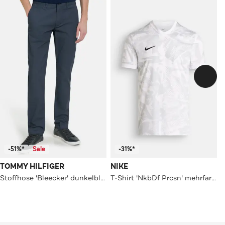
-51%*
Sale
-31%*
TOMMY HILFIGER
NIKE
Stoffhose 'Bleecker' dunkelblau
T-Shirt 'NkbDf Prcsn' mehrfarbig