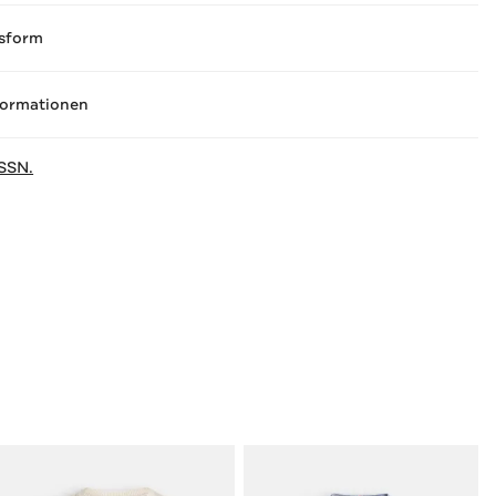
sform
formationen
SSN.