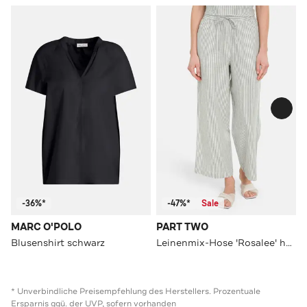
-36%*
-47%*
Sale
MARC O'POLO
PART TWO
Blusenshirt schwarz
Leinenmix-Hose 'Rosalee' hellgrün
* Unverbindliche Preisempfehlung des Herstellers. Prozentuale
Ersparnis ggü. der UVP, sofern vorhanden