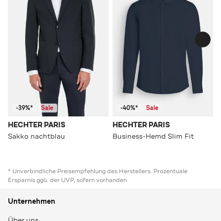
-39%*
Sale
-40%*
Sale
HECHTER PARIS
HECHTER PARIS
Sakko nachtblau
Business-Hemd Slim Fit
* Unverbindliche Preisempfehlung des Herstellers. Prozentuale
Ersparnis ggü. der UVP, sofern vorhanden
Unternehmen
Über uns